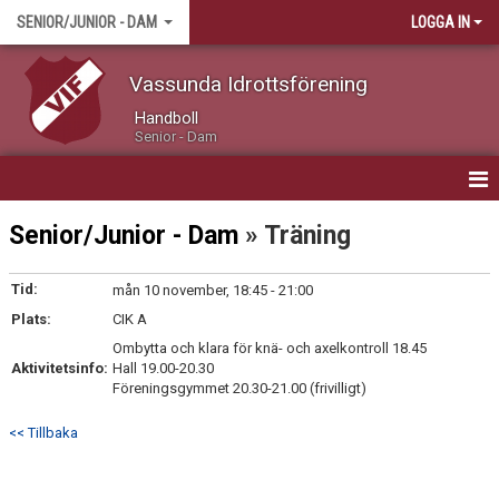
SENIOR/JUNIOR - DAM
LOGGA IN
Vassunda Idrottsförening
Handboll
Senior - Dam
HEM
Senior/Junior - Dam
» Träning
NYHETER
Tid:
mån 10 november, 18:45 - 21:00
Plats:
KALENDER
CIK A
Ombytta och klara för knä- och axelkontroll 18.45
MATCHER
Aktivitetsinfo:
Hall 19.00-20.30
Föreningsgymmet 20.30-21.00 (frivilligt)
TRUPPEN / KONTAKT
<< Tillbaka
BILDGALLERI