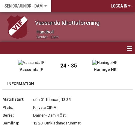
SENIOR/JUNIOR - DAM
LOGGA IN
Vassunda Idrottsförening
Handboll
Senior - Dam
HEM
24 - 35
Vassunda IF
Haninge HK
NYHETER
INFORMATION
KALENDER
Matchstart:
MATCHER
sön 01 februari, 13:35
Plats:
Knivsta CIK-A
TRUPPEN / KONTAKT
Serie:
Damer - Dam 4 Öst
Samling:
12:20, Omklädningsrummet
BILDGALLERI