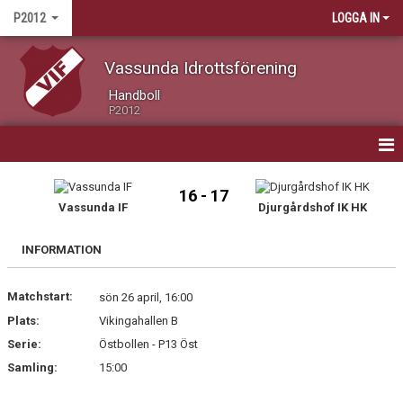
P2012
LOGGA IN
Vassunda Idrottsförening
Handboll
P2012
HEM
16 - 17
Vassunda IF
Djurgårdshof IK HK
NYHETER
INFORMATION
KALENDER
Matchstart:
MATCHER
sön 26 april, 16:00
Plats:
Vikingahallen B
TRUPPEN / KONTAKT
Serie:
Östbollen - P13 Öst
Samling:
15:00
BILDGALLERI