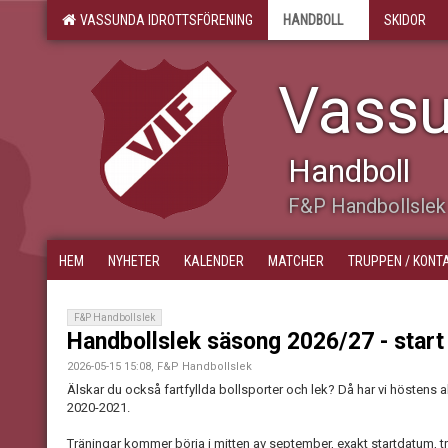
VASSUNDA IDROTTSFÖRENING
HANDBOLL
SKIDOR
Vassu
Handboll
F&P Handbollslek
HEM
NYHETER
KALENDER
MATCHER
TRUPPEN / KONT
F&P Handbollslek
Handbollslek säsong 2026/27 - star
2026-05-15 15:08, F&P Handbollslek
Älskar du också fartfyllda bollsporter och lek? Då har vi höstens akt
2020-2021.
Träningar kommer börja i mitten av september, exakt startdatum, t