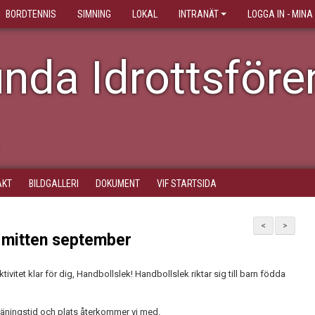
BORDTENNIS
SIMNING
LOKAL
INTRANÄT
LOGGA IN - MINA
nda Idrottsföre
AKT
BILDGALLERI
DOKUMENT
VIF STARTSIDA
<
>
t mitten september
ivitet klar för dig, Handbollslek! Handbollslek riktar sig till barn födda
räningstid och plats återkommer vi med.