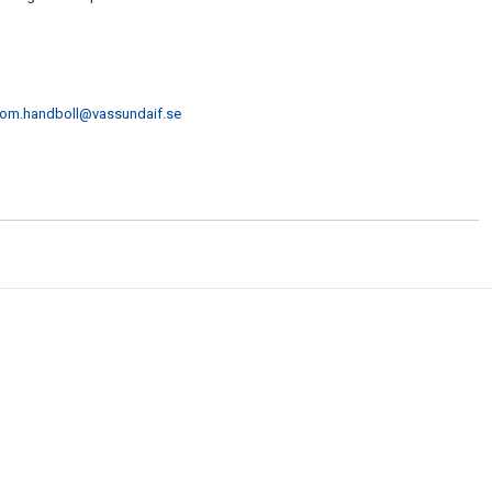
om.handboll@vassundaif.se