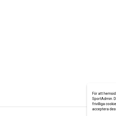
För att hemsid
SportAdmin. De
frivilliga cooki
acceptera des