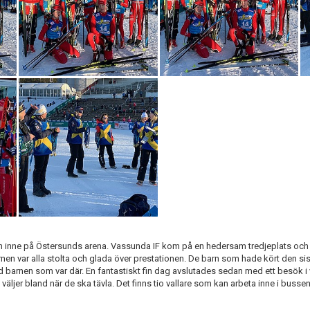
ten inne på Östersunds arena. Vassunda IF kom på en hedersam tredjeplats oc
en var alla stolta och glada över prestationen. De barn som hade kört den sista
e med barnen som var där. En fantastiskt fin dag avslutades sedan med ett besö
äljer bland när de ska tävla. Det finns tio vallare som kan arbeta inne i busse