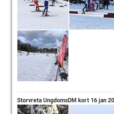
Storvreta UngdomsDM kort 16 jan 2