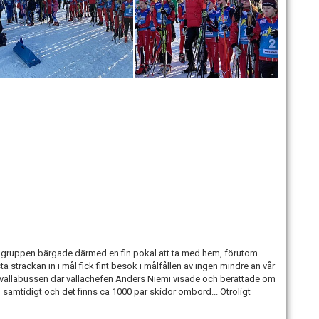
h gruppen bärgade därmed en fin pokal att ta med hem, förutom
 sträckan in i mål fick fint besök i målfållen av ingen mindre än vår
k i vallabussen där vallachefen Anders Niemi visade och berättade om
n samtidigt och det finns ca 1000 par skidor ombord... Otroligt