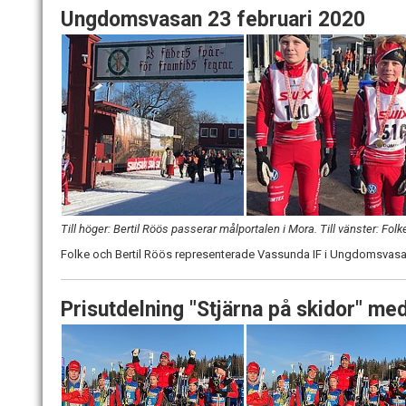
Ungdomsvasan 23 februari 2020
Till höger: Bertil Röös passerar målportalen i Mora. Till vänster: Fo
Folke och Bertil Röös representerade Vassunda IF i Ungdomsvasan.
Prisutdelning "Stjärna på skidor" me