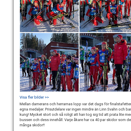
Visa fler bilder >>
Mellan damerans och herrarnas lopp var det dags för finalstafet
egna medaljer. Prisutdelare var ingen mindre än Linn Svahn och barn
kung! Mycket stort och så roligt att han tog sig tid att prata lit
bussen och dess innehåll. Varje åkare har ca 40 par skidor som de v
många skidor!!