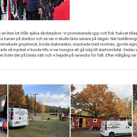
en liten bit ifrån själva skidstadion. Vi promenerade upp och fick frukost ti
banan på stadion och se var vi skulle tävla senare på dagen. När teståkningen
rovsmakade gruyèreost, körde stakmaskin, snackade med norrmän, gjorde egna h
ejade så mycket vi kunde tills vi var tvungna att gå iväg till startområdet. Sedan v
 löste det på bästa sätt och vi hejade på varandra för fullt. Efter målgång va