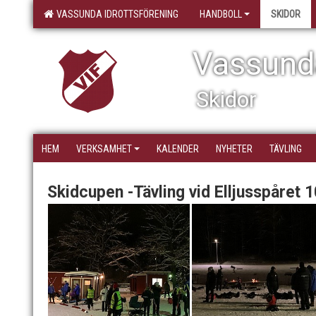
VASSUNDA IDROTTSFÖRENING
HANDBOLL
SKIDOR
Vassunda
Skidor
HEM
VERKSAMHET
KALENDER
NYHETER
TÄVLING
Skidcupen -Tävling vid Elljusspåret 