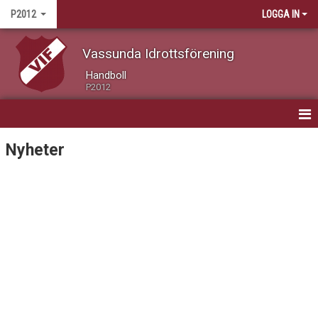
P2012
LOGGA IN
Vassunda Idrottsförening
Handboll
P2012
HEM
Nyheter
NYHETER
KALENDER
MATCHER
TRUPPEN / KONTAKT
BILDGALLERI