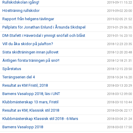
Rullskidskolan igång!
2019-09-11 15:22
Höstträning rullskidor
2019-09-02 20:00
Rapport från helgens tävlingar
2019-02-05 21:52
Pallplats för Jonathan Enlund i Årsunda Skidspel
2019-01-29 06:35
DM-Stafett i Häverödal i ymnigt snöfall och blåst
2019-01-16 23:10
Vill du åka skidor på julafton?
2018-12-23 23:35
Sista skidträningen innan jullovet
2018-12-20 20:48
Äntligen första träningen på snö!!
2018-12-18 21:31
Spårstatus
2018-12-15 23:50
Terrängserien del 4
2018-10-24 16:20
Resultat av KM Fristil, 2018
2018-03-13 20:29
Barnens Vasalopp 2018, läs i UNT
2018-03-12 09:00
Klubbmästerskap 13 mars, Fristil
2018-03-10 10:44
Resultat av KM, Klassisk stil 2018
2018-03-06 22:17
Klubbmästerskap Klassisk stil 2018 - 6 Mars
2018-03-04 21:24
Barnens Vasalopp 2018
2018-03-03 17:50