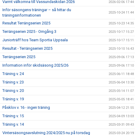
Varmt välkomna till Vassundaskidan 2026
2026-02-06 17:44
BILDGALLERI
Inför säsongens träningar – så hittar du
2025-10-24 11:44
träningsinformationen
DOKUMENT
Resultat Terrängserien 2025
2025-10-23 14:35
BLI MEDLEM
Terrängserien 2025 - Omgång 3
2025-10-17 15:27
Juniorträff hos Team Sportia Uppsala
2025-10-17 15:11
KONTAKT
Resultat - Terrängserien 2025
2025-10-10 16:43
Terrängserien 2025
2025-09-06 17:13
Information inför skidsäsong 2025/26
2025-09-06 17:10
Träning v. 24
2025-06-11 18:48
Träning v. 23
2025-06-04 13:30
Träning v. 20
2025-05-14 11:07
Träning v. 19
2025-05-05 18:41
Påsklov v. 16 - ingen träning
2025-04-12 21:55
Träning v. 15
2025-04-09 13:03
Träning v. 14
2025-03-31 09:43
Vintersäsongsavslutning 2024/2025 nu på torsdag
2025-03-24 20:19