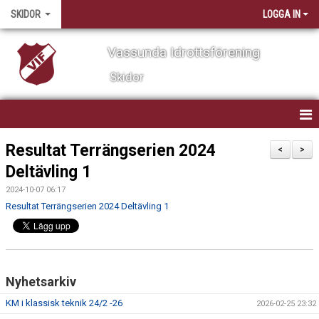
SKIDOR
LOGGA IN
Vassunda Idrottsförening
Skidor
HEM
Resultat Terrängserien 2024
<
>
Deltävling 1
VERKSAMHET
2024-10-07 06:17
KALENDER
Resultat Terrängserien 2024 Deltävling 1
NYHETER
TÄVLING
Nyhetsarkiv
ARRANGEMANG
KM i klassisk teknik 24/2 -26
2026-02-25 23:32