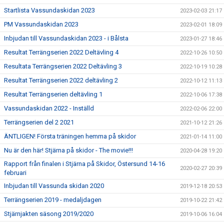
Startlista Vassundaskidan 2023
2023-02-03 21:17
PM Vassundaskidan 2023
2023-02-01 18:09
Inbjudan till Vassundaskidan 2023 - i Bålsta
2023-01-27 18:46
Resultat Terrängserien 2022 Deltävling 4
2022-10-26 10:50
Resultata Terrängserien 2022 Deltävling 3
2022-10-19 10:28
Resultat Terrängserien 2022 deltävling 2
2022-10-12 11:13
Resultat Terrängserien deltävling 1
2022-10-06 17:38
Vassundaskidan 2022 - Inställd
2022-02-06 22:00
Terrängserien del 2 2021
2021-10-12 21:26
ÄNTLIGEN! Första träningen hemma på skidor
2021-01-14 11:00
Nu är den här! Stjärna på skidor - The movie!!!
2020-04-28 19:20
Rapport från finalen i Stjärna på Skidor, Östersund 14-16
2020-02-27 20:39
februari
Inbjudan till Vassunda skidan 2020
2019-12-18 20:53
Terrängserien 2019 - medaljdagen
2019-10-22 21:42
Stjärnjakten säsong 2019/2020
2019-10-06 16:04