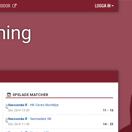
 SIDOR
LOGGA IN
ning
SPELADE MATCHER
Vassunda IF
- HK Ceres Norrtälje
Sön 26/4 13:30
11 - 16
Vassunda IF
- Sannadals SK
Sön 26/4 11:40
14 - 23