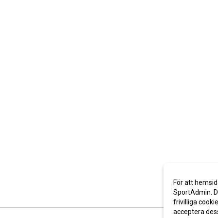
För att hemsid
SportAdmin. De
frivilliga cooki
acceptera des