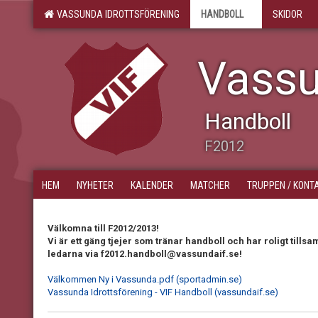
VASSUNDA IDROTTSFÖRENING
HANDBOLL
SKIDOR
Vassu
Handboll
F2012
HEM
NYHETER
KALENDER
MATCHER
TRUPPEN / KONT
Välkomna till F2012/2013!
Vi är ett gäng tjejer som tränar handboll och har roligt til
ledarna via f2012.handboll@vassundaif.se!
Välkommen Ny i Vassunda.pdf (sportadmin.se)
Vassunda Idrottsförening - VIF Handboll (vassundaif.se)