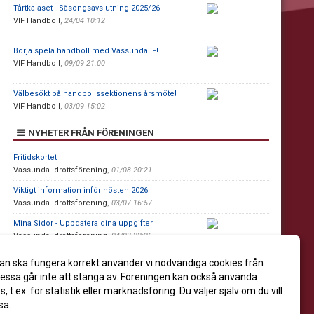
Tårtkalaset - Säsongsavslutning 2025/26
VIF Handboll
,
24/04 10:12
Börja spela handboll med Vassunda IF!
VIF Handboll
,
09/09 21:00
Välbesökt på handbollssektionens årsmöte!
VIF Handboll
,
03/09 15:02
NYHETER FRÅN FÖRENINGEN
Fritidskortet
Vassunda Idrottsförening
,
01/08 20:21
Viktigt information inför hösten 2026
Vassunda Idrottsförening
,
03/07 16:57
Mina Sidor - Uppdatera dina uppgifter
Vassunda Idrottsförening
,
04/03 22:26
an ska fungera korrekt använder vi nödvändiga cookies från
För förtjänstfulla insatser!
ssa går inte att stänga av. Föreningen kan också använda
Vassunda Idrottsförening
,
01/10 16:30
es, t.ex. för statistik eller marknadsföring. Du väljer själv om du vill
sa.