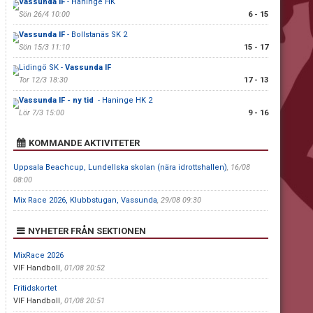
Vassunda IF
- Haninge HK
Sön 26/4 10:00
6 - 15
Vassunda IF
- Bollstanäs SK 2
Sön 15/3 11:10
15 - 17
Lidingö SK -
Vassunda IF
Tor 12/3 18:30
17 - 13
Vassunda IF - ny tid
- Haninge HK 2
Lör 7/3 15:00
9 - 16
KOMMANDE AKTIVITETER
Uppsala Beachcup, Lundellska skolan (nära idrottshallen)
, 16/08
08:00
Mix Race 2026, Klubbstugan, Vassunda
, 29/08 09:30
NYHETER FRÅN SEKTIONEN
MixRace 2026
VIF Handboll
,
01/08 20:52
Fritidskortet
VIF Handboll
,
01/08 20:51