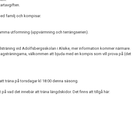
artavgiften.
med familj och kompisar.
 samma utformning (uppvärmning och terrängserien).
lskidsträning vid Adolfsbergsskolan i Alsike, mer information kommer närmare.
agsträningarna, välkommen att bjuda med en kompis som vill prova på (det
 att träna på torsdagar kl 18:00 denna säsong.
å vad det innebär att träna längdskidor. Det finns att tillgå här: