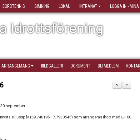
BORDTENNIS
SIMNING
LOKAL
INTRANÄT
LOGGA IN - MINA
 Idrottsförening
ARRANGEMANG
BILDGALLERI
DOKUMENT
BLI MEDLEM
KONTA
26
<
>
 30 september.
 Knivsta elljusspår (59.740195,17.7930545) som arrangeras ihop med L-100.
 km.