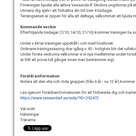
Föreningen bjuder alla aktiva Vassunda IF Skidors ungdomar på st
Utmana dig själv i att förbättra din tid över 4 tisdagar.
Terrängserien är öppen för alla att deltaga, välkommen att bjuda 
Kommande veckor
Efterföljande tisdagar (7/10, 14/10, 21/10) kommer träningen ha
Under v.44 tar träningen uppehåll i och med höstlovet.
Ordinarie träningssäsong drar igång v. 45 - troligtvis blir det rul
Under första veckorna välkomnar vi in nya medlemmar under torsd
är fritt att prova två gånger innan man bestämmer sig).
Föräldrainformation
Notera att den vita och röda gruppen (från 6 år - ca 12 år) kommer
Läs igenom föräldrainformationen för att förbereda dig och barnet p
https://www.vassundaif.se/sida/?ID=252472
Väl mött
Hälsningar
Tränarna