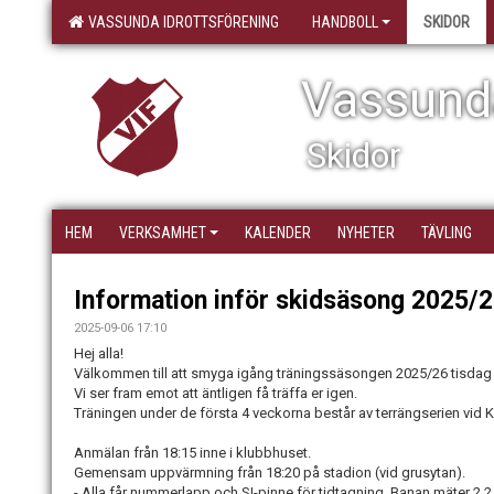
VASSUNDA IDROTTSFÖRENING
HANDBOLL
SKIDOR
Vassunda
Skidor
HEM
VERKSAMHET
KALENDER
NYHETER
TÄVLING
Information inför skidsäsong 2025/
2025-09-06 17:10
Hej alla!
Välkommen till att smyga igång träningssäsongen 2025/26 tisdag
Vi ser fram emot att äntligen få träffa er igen.
Träningen under de första 4 veckorna består av terrängserien vid
Anmälan från 18:15 inne i klubbhuset.
Gemensam uppvärmning från 18:20 på stadion (vid grusytan).
- Alla får nummerlapp och SI-pinne för tidtagning. Banan mäter 2,2