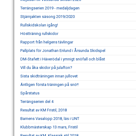
Terrängserien 2019 - medaljdagen
Stjärnjakten säsong 2019/2020
Rullskidskolan igång!
Höstträning rullskidor
Rapport från helgens tävlingar
Pallplats för Jonathan Enlund i Årsunda Skidspel
DM-Stafett i Häverödal i ymnigt snöfall och blåst
Vill du åka skidor på julafton?
Sista skidträningen innan jullovet
Äntligen första träningen på snö!!
Spårstatus
Terrängserien del 4
Resultat av KM Fristil, 2018
Barnens Vasalopp 2018, läs i UNT
Klubbmästerskap 13 mars, Fristil
Resultat av KM, Klassisk stil 2018