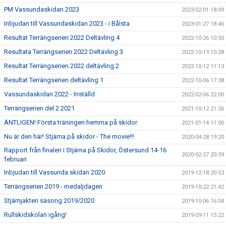
PM Vassundaskidan 2023
2023-02-01 18:09
Inbjudan till Vassundaskidan 2023 - i Bålsta
2023-01-27 18:46
Resultat Terrängserien 2022 Deltävling 4
2022-10-26 10:50
Resultata Terrängserien 2022 Deltävling 3
2022-10-19 10:28
Resultat Terrängserien 2022 deltävling 2
2022-10-12 11:13
Resultat Terrängserien deltävling 1
2022-10-06 17:38
Vassundaskidan 2022 - Inställd
2022-02-06 22:00
Terrängserien del 2 2021
2021-10-12 21:26
ÄNTLIGEN! Första träningen hemma på skidor
2021-01-14 11:00
Nu är den här! Stjärna på skidor - The movie!!!
2020-04-28 19:20
Rapport från finalen i Stjärna på Skidor, Östersund 14-16
2020-02-27 20:39
februari
Inbjudan till Vassunda skidan 2020
2019-12-18 20:53
Terrängserien 2019 - medaljdagen
2019-10-22 21:42
Stjärnjakten säsong 2019/2020
2019-10-06 16:04
Rullskidskolan igång!
2019-09-11 15:22