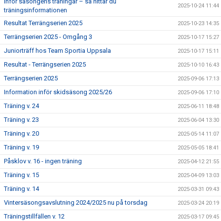
Inför säsongens träningar – så hittar du
2025-10-24 11:44
BILDGALLERI
träningsinformationen
Resultat Terrängserien 2025
2025-10-23 14:35
DOKUMENT
Terrängserien 2025 - Omgång 3
2025-10-17 15:27
BLI MEDLEM
Juniorträff hos Team Sportia Uppsala
2025-10-17 15:11
Resultat - Terrängserien 2025
2025-10-10 16:43
KONTAKT
Terrängserien 2025
2025-09-06 17:13
Information inför skidsäsong 2025/26
2025-09-06 17:10
Träning v. 24
2025-06-11 18:48
Träning v. 23
2025-06-04 13:30
Träning v. 20
2025-05-14 11:07
Träning v. 19
2025-05-05 18:41
Påsklov v. 16 - ingen träning
2025-04-12 21:55
Träning v. 15
2025-04-09 13:03
Träning v. 14
2025-03-31 09:43
Vintersäsongsavslutning 2024/2025 nu på torsdag
2025-03-24 20:19
Träningstillfällen v. 12
2025-03-17 09:45