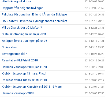
Höstträning rullskidor
2019-09-02 20:00
Rapport från helgens tävlingar
2019-02-05 21:52
Pallplats för Jonathan Enlund i Årsunda Skidspel
2019-01-29 06:35
DM-Stafett i Häverödal i ymnigt snöfall och blåst
2019-01-16 23:10
Vill du åka skidor på julafton?
2018-12-23 23:35
Sista skidträningen innan jullovet
2018-12-20 20:48
Äntligen första träningen på snö!!
2018-12-18 21:31
Spårstatus
2018-12-15 23:50
Terrängserien del 4
2018-10-24 16:20
Resultat av KM Fristil, 2018
2018-03-13 20:29
Barnens Vasalopp 2018, läs i UNT
2018-03-12 09:00
Klubbmästerskap 13 mars, Fristil
2018-03-10 10:44
Resultat av KM, Klassisk stil 2018
2018-03-06 22:17
Klubbmästerskap Klassisk stil 2018 - 6 Mars
2018-03-04 21:24
Barnens Vasalopp 2018
2018-03-03 17:50
Nu finns inbjudan till Vassundaskidan 2018
2018-01-17 21:09