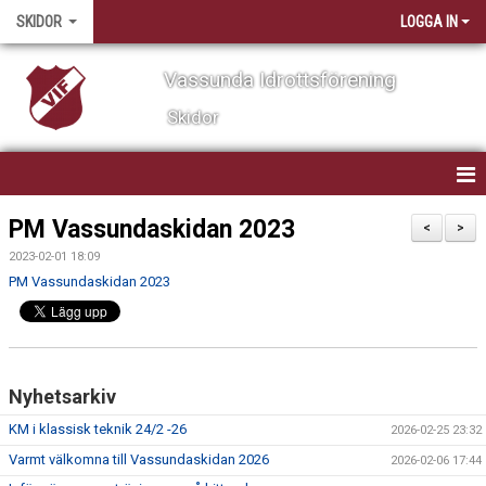
SKIDOR
LOGGA IN
Vassunda Idrottsförening
Skidor
HEM
PM Vassundaskidan 2023
<
>
2023-02-01 18:09
VERKSAMHET
PM Vassundaskidan 2023
KALENDER
NYHETER
Nyhetsarkiv
TÄVLING
KM i klassisk teknik 24/2 -26
2026-02-25 23:32
ARRANGEMANG
Varmt välkomna till Vassundaskidan 2026
2026-02-06 17:44