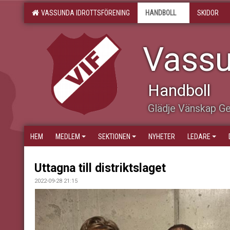
VASSUNDA IDROTTSFÖRENING
HANDBOLL
SKIDOR
Vassu
Handboll
Glädje Vänskap 
HEM
MEDLEM
SEKTIONEN
NYHETER
LEDARE
Uttagna till distriktslaget
2022-09-28 21:15