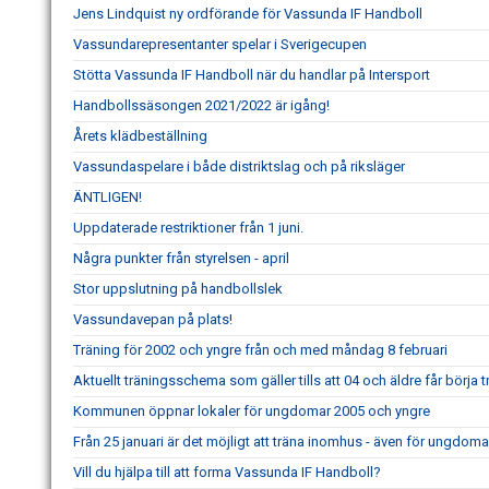
Jens Lindquist ny ordförande för Vassunda IF Handboll
Vassundarepresentanter spelar i Sverigecupen
Stötta Vassunda IF Handboll när du handlar på Intersport
Handbollssäsongen 2021/2022 är igång!
Årets klädbeställning
Vassundaspelare i både distriktslag och på riksläger
ÄNTLIGEN!
Uppdaterade restriktioner från 1 juni.
Några punkter från styrelsen - april
Stor uppslutning på handbollslek
Vassundavepan på plats!
Träning för 2002 och yngre från och med måndag 8 februari
Aktuellt träningsschema som gäller tills att 04 och äldre får börja 
Kommunen öppnar lokaler för ungdomar 2005 och yngre
Från 25 januari är det möjligt att träna inomhus - även för ungdom
Vill du hjälpa till att forma Vassunda IF Handboll?