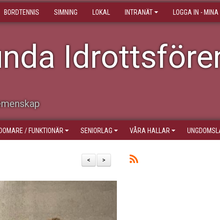
BORDTENNIS
SIMNING
LOKAL
INTRANÄT
LOGGA IN - MINA
nda Idrottsföre
Gemenskap
DOMARE / FUNKTIONÄR
SENIORLAG
VÅRA HALLAR
UNGDOMSL
<
>