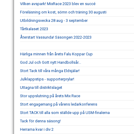
Vilken avspark! MixRace 2023 blev en succé
Föreläsning om kost, sömn och träning 30 augusti
Utbildningsvecka 28 aug - 3 september
Tårtkalaset 2023
Återstart Vassunda! Säsongen 2022-2023
Härliga minnen från årets Falu Koppar Cup
God Jul och Gott nytt Handbollsår...
Stort Tack till våra många Eldsjälar!
Julklappstips - supporterprylar!
Uttagna till distriktslaget
Stor uppslutning på årets Mix Race
Stort engagemang på vårens ledarkonferens
Stort TACK till alla som ställde upp på USM-finalerna
Tack för denna säsong!
Herrarna kvar i div 2